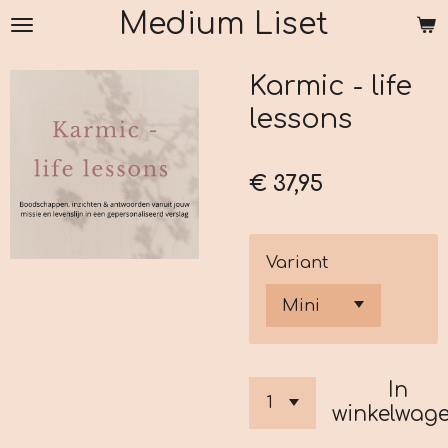
Medium Liset
Ga
direct
naar
Karmic - life
de
lessons
hoofdinhoud
€ 37,95
Variant
In
winkelwag